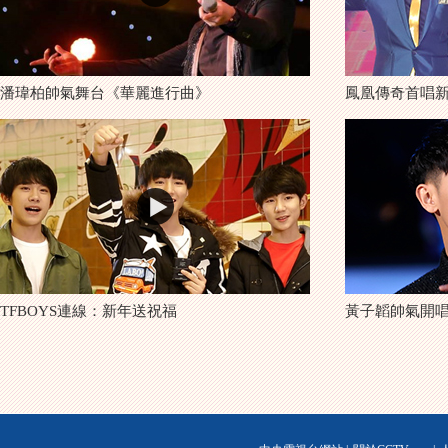
潘瑋柏帥氣舞台《華麗進行曲》
鳳凰傳奇首唱
TFBOYS連線：新年送祝福
黃子韜帥氣開唱《