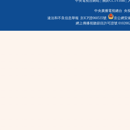
中央電視台網站
|
關於CCTV.com
|
中央廣播電視總台 央
違法和不良信息舉報
京ICP證060535號
京公網安備 1
網上傳播視聽節目許可證號 010200