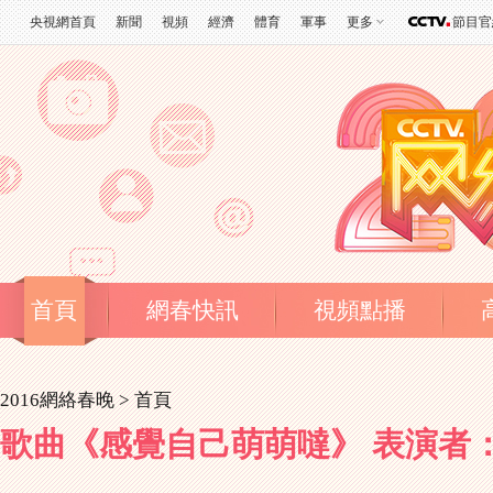
央視網首頁
新聞
視頻
經濟
體育
軍事
更多
節目官
首頁
網春快訊
視頻點播
2016網絡春晚 >
首頁
歌曲《感覺自己萌萌噠》 表演者：賈