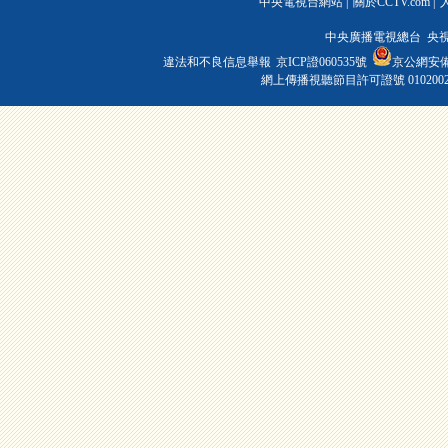
中央電視台網站
|
關於CCTV.com
|
中央廣播電視總台 央
違法和不良信息舉報
京ICP證060535號
京公網安備 1
網上傳播視聽節目許可證號 010200