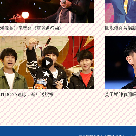
潘瑋柏帥氣舞台《華麗進行曲》
鳳凰傳奇首唱
TFBOYS連線：新年送祝福
黃子韜帥氣開唱《