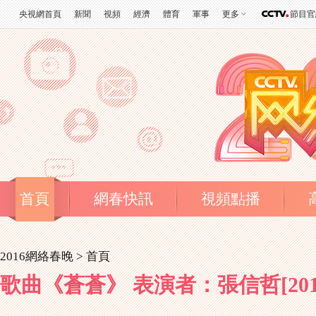
央視網首頁
新聞
視頻
經濟
體育
軍事
更多
節目官
首頁
網春快訊
視頻點播
2016網絡春晚 >
首頁
歌曲《蒼蒼》 表演者：張信哲[201