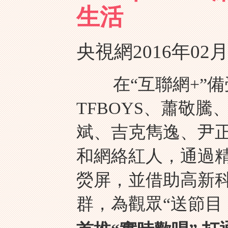
生活
央視網
2016年02月
在“互聯網+”備受
TFBOYS、蕭敬騰
斌、吉克雋逸、尹正
和網絡紅人，通過
熒屏，並借助高新科
群，為觀眾“送節目