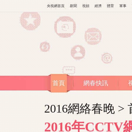
央視網首頁
新聞
視頻
經濟
體育
軍事
首頁
網春快訊
2016網絡春晚 >
2016年CC