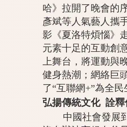
哈》拉開了晚會的
彥斌等人氣藝人攜手
影《夏洛特煩惱》走
元素十足的互動創
上舞台，將運動與晚
健身熱潮；網絡巨
了“互聯網+”為全
弘揚傳統文化 詮釋
中國社會發展到今