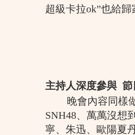
超級卡拉ok”也給
主持人深度參與 節
晚會內容同樣做到
SNH48、萬萬沒
寧、朱迅、歐陽夏