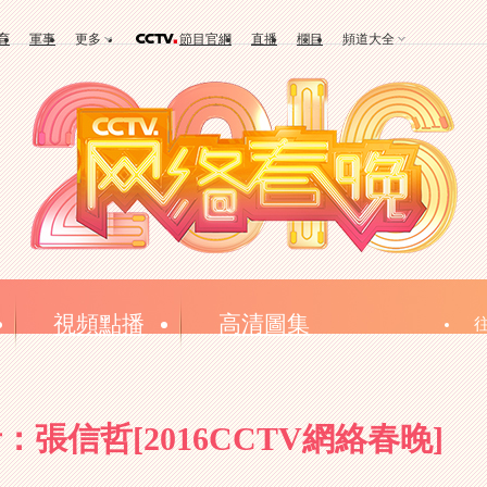
育
軍事
更多
節目官網
直播
欄目
頻道大全
視頻點播
高清圖集
張信哲[2016CCTV網絡春晚]