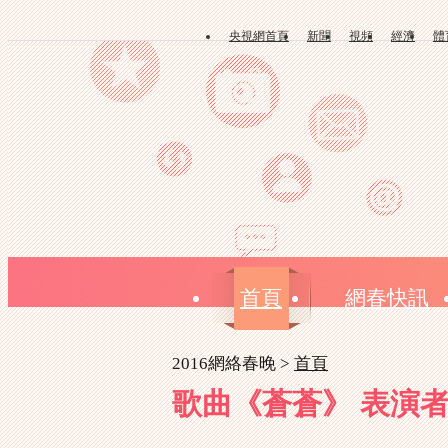
央視網首頁
新聞
視頻
經濟
體
首頁
網春快訊
2016網絡春晚 >
首頁
歌曲《蒼蒼》 表演者：