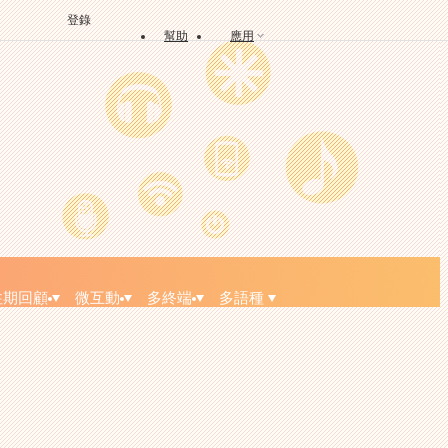
登錄
幫助
應用
往期回顧
微互動
多終端
多語種