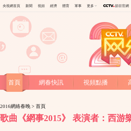
央視網首頁
新聞
視頻
經濟
體育
軍事
更多
節目官網
首頁
網春快訊
視頻點播
2016網絡春晚 >
首頁
歌曲《網事2015》 表演者：西游樂隊