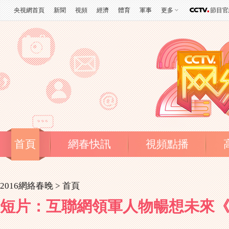
央視網首頁
新聞
視頻
經濟
體育
軍事
更多
節目官
首頁
網春快訊
視頻點播
2016網絡春晚 >
首頁
短片：互聯網領軍人物暢想未來《我的