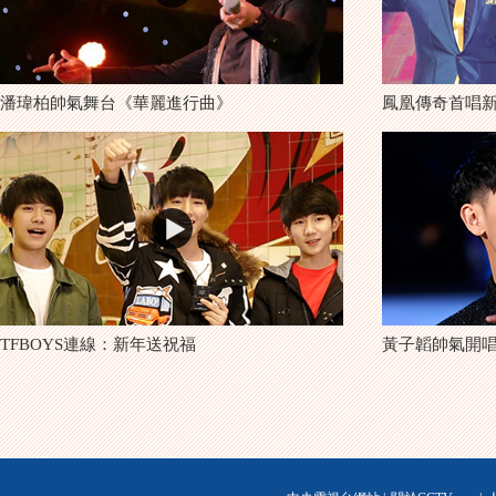
潘瑋柏帥氣舞台《華麗進行曲》
鳳凰傳奇首唱
TFBOYS連線：新年送祝福
黃子韜帥氣開唱《