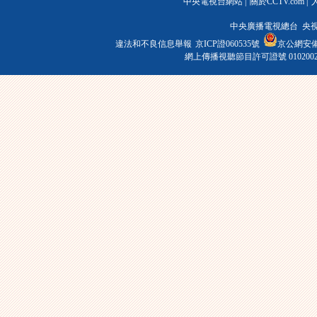
中央電視台網站
|
關於CCTV.com
|
中央廣播電視總台 央
違法和不良信息舉報
京ICP證060535號
京公網安備 1
網上傳播視聽節目許可證號 010200