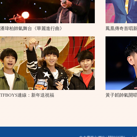
潘瑋柏帥氣舞台《華麗進行曲》
鳳凰傳奇首唱
TFBOYS連線：新年送祝福
黃子韜帥氣開唱《