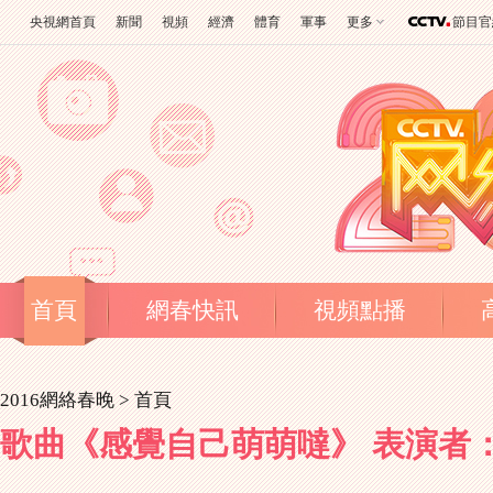
央視網首頁
新聞
視頻
經濟
體育
軍事
更多
節目官
首頁
網春快訊
視頻點播
2016網絡春晚 >
首頁
歌曲《感覺自己萌萌噠》 表演者：賈