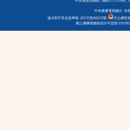
中央電視台網站
|
關於CCTV.com
|
中央廣播電視總台 央
違法和不良信息舉報
京ICP證060535號
京公網安備 1
網上傳播視聽節目許可證號 010200