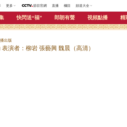
事
更多
節目官網
直播
欄目
頻道大全
集
快閃送“福”
郎朗有聲
視頻點播
精
視播出版
動 表演者：柳岩 張藝興 魏晨（高清）