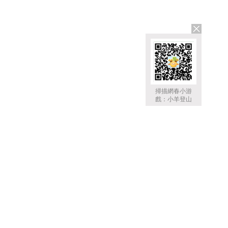
掃描網春小游
戲：小羊登山