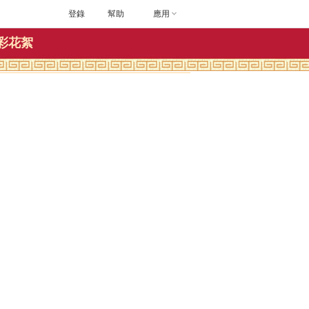
登錄
幫助
應用
彩花絮