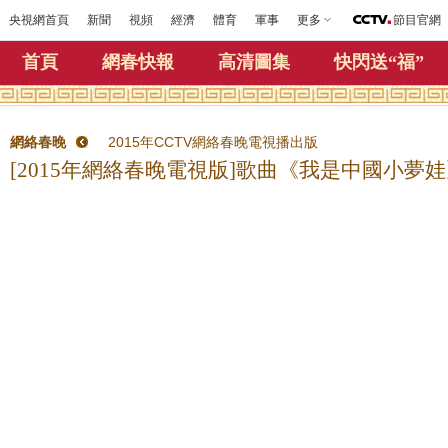
央視網首頁
新聞
視頻
經濟
體育
軍事
更多
節目官網
首頁
網春快報
高清圖集
快閃送“福”
網絡春晚
2015年CCTV網絡春晚電視播出版
[2015年網絡春晚電視版]歌曲《我是中國小夢