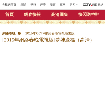
央視網首頁
新聞
視頻
經濟
體育
軍事
更多
節目官網
首頁
網春快報
高清圖集
快閃送“福”
網絡春晚
2015年CCTV網絡春晚電視播出版
[2015年網絡春晚電視版]夢娃送福（高清）