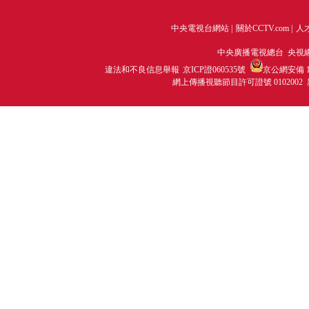
中央電視台網站
|
關於CCTV.com
|
人
中央廣播電視總台 央視
違法和不良信息舉報
京ICP證060535號
京公網安備 11
網上傳播視聽節目許可證號 0102002