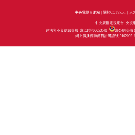
中央電視台網站
|
關於CCTV.com
|
人
中央廣播電視總台 央視
違法和不良信息舉報
京ICP證060535號
京公網安備 11
網上傳播視聽節目許可證號 0102002