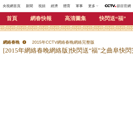
央視網首頁
新聞
視頻
經濟
體育
軍事
更多
節目官網
首頁
網春快報
高清圖集
快閃送“福”
網絡春晚
2015年CCTV網絡春晚網絡完整版
[2015年網絡春晚網絡版]快閃送“福”之曲阜快