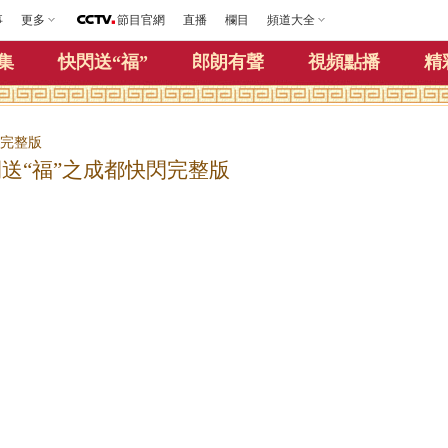
事
更多
節目官網
直播
欄目
頻道大全
集
快閃送“福”
郎朗有聲
視頻點播
精
絡完整版
閃送“福”之成都快閃完整版