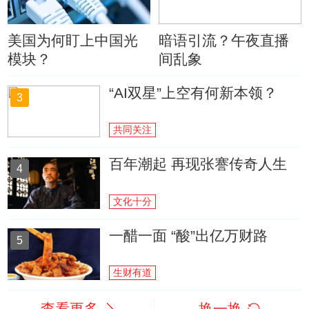
美国为何盯上中国光
暗语引流？午夜直播
模块？
间乱象
“AI双星”上空有何新本领？
3
共同关注
百年潮起 再现张謇传奇人生
4
文化十分
一醋一面 “酸”出亿万财路
5
生财有道
查看更多
换一换