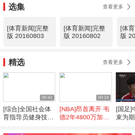
选集
查看更多
[体育新闻]完整
[体育新闻]完整
[体
版 20160803
版 20160802
版 2
精选
查看更多
00:41
00:24
[综合]全国社会体
[NBA]昂首离开 韦
[国足
育指导员健身技能
德2年4800万加盟
束为期
培训举行
公牛
集训