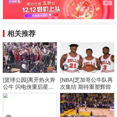
相关推荐
[篮球公园]离开热火奔
[NBA]芝加哥公牛队再
公牛 闪电侠重启星之
次集结 期待重塑辉煌
旅