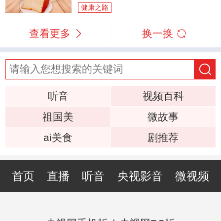
健康之路
查看更多
换一换
听音
视频百科
祖国美
微故事
ai美食
剧推荐
首页
直播
听音
央视影音
微视频