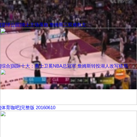
[篮球公园]骑士主场落败 詹姆斯三双难救主
[综合]国际十大：勇士卫冕NBA总冠军 詹姆斯转投湖人改写格局
[体育咖吧]完整版 20160610