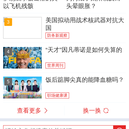
以飞机残骸
头晕眼胀？
美国拟动用战术核武器对抗大
3
国
防务新观察
“天才”因凡蒂诺是如何失算的
4
世界周刊
饭后踮脚尖真的能降血糖吗？
5
职场健康课
查看更多
换一换