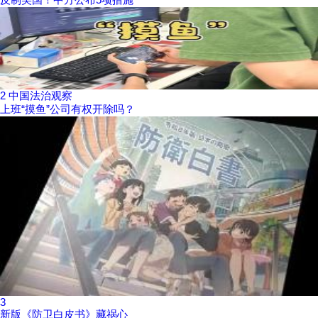
2
中国法治观察
上班“摸鱼”公司有权开除吗？
3
新版《防卫白皮书》藏祸心