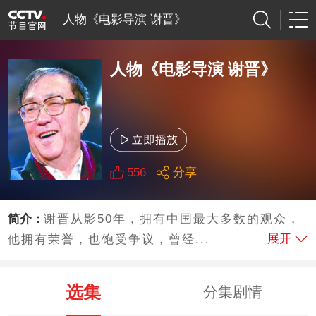
人物《电影导演 谢晋》
人物《电影导演 谢晋》
556
分享
简介：
谢晋从影50年，拥有中国最大多数的观众，
展开
他拥有荣誉，也饱受争议，曾经...
选集
分集剧情