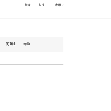
登錄
幫助
應用
阿爾山
赤峰