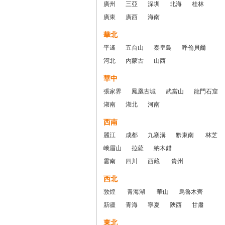
廣州
三亞
深圳
北海
桂林
廣東
廣西
海南
華北
平遙
五台山
秦皇島
呼倫貝爾
河北
內蒙古
山西
華中
張家界
鳳凰古城
武當山
龍門石窟
湖南
湖北
河南
西南
麗江
成都
九寨溝
黔東南
林芝
峨眉山
拉薩
納木錯
雲南
四川
西藏
貴州
西北
敦煌
青海湖
華山
烏魯木齊
新疆
青海
寧夏
陝西
甘肅
東北