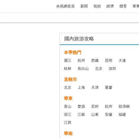
央視網首頁
新聞
視頻
經濟
體育
軍
國內旅游攻略
本季熱門
麗江
杭州
西藏
昆明
大連
桂林
長白山
北京
深圳
直轄市
北京
上海
天津
重慶
華東
黃山
婺源
宏村
杭州
鼓浪嶼
浙江
江蘇
山東
安徽
福建
江西
華南