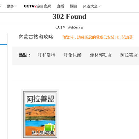
事
更多
節目官網
直播
欄目
頻道大全
302 Found
CCTV_WebServer
內蒙古旅游攻略
預覽時，請確認您的電腦已安裝PDF閱讀器
熱點：
呼和浩特
呼倫貝爾
錫林郭勒盟
阿拉善盟