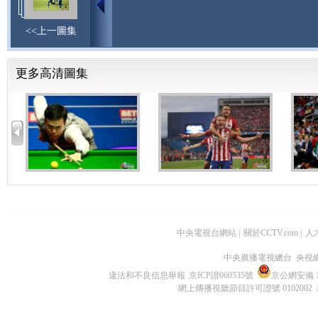
<<上一圖集
更多高清圖集
中央電視台網站
|
關於CCTV.com
|
人
中央廣播電視總台 央視
違法和不良信息舉報
京ICP證060535號
京公網安備 11
網上傳播視聽節目許可證號 0102002