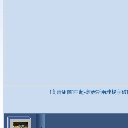
[高清組圖]中超-詹姆斯兩球楊宇破門