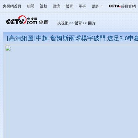
央視網首頁
新聞
視頻
經濟
體育
軍事
更多
節目官網
央視網
>>
體育
>>
圖片
[高清組圖]中超-詹姆斯兩球楊宇破門 遼足3-0申