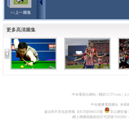
<<上一圖集
更多高清圖集
中央電視台網站
|
關於CCTV.com
|
人
中央廣播電視總台 央視
違法和不良信息舉報
京ICP證060535號
京公網安備 11
網上傳播視聽節目許可證號 0102002