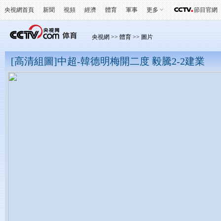
央視網首頁
新聞
視頻
經濟
體育
軍事
更多
節目官網
央視網
>>
體育
>>
圖片
[高清組圖]中超-韓德明梅開二度 毅騰2-2建業