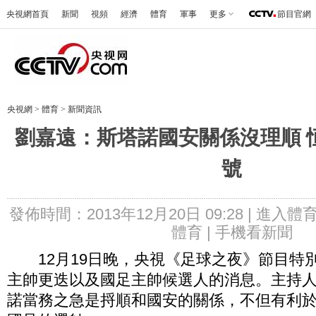
央視網首頁
新聞
視頻
經濟
體育
軍事
更多
節目官網
央視網
>
體育
>
新聞資訊
劉嘉遠：斯塔諾國安關係沒理順 
號
發佈時間：2013年12月20日 09:28 |
進入體
體育 |
手機看新聞
12月19日晚，央視《足球之夜》節目特
主帥更迭以及國足主帥候選人的消息。主持
諾當務之急是捋順和國安的關係，不但有利