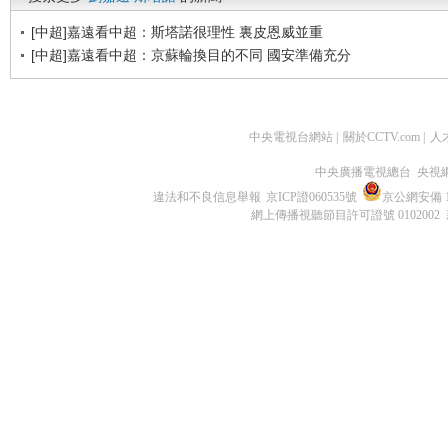
[中超]嘉遠看中超：斯塔諾很理性 裏皮恩威並重
[中超]嘉遠看中超：京蘇輪換目的不同 國安準備充分
中央電視台網站
|
關於CCTV.com
|
人
中央廣播電視總台 央視
違法和不良信息舉報
京ICP證060535號
京公網安備 11
網上傳播視聽節目許可證號 0102002