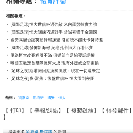
相關專題：
體育評論
相關報道：
[國際足球]恒大世俱杯遇強敵 米內羅競技實力強
[國際足球]恒大訓練巧遇對手 曾誠喜獲千金回國
國安高層否認英超鋒霸加盟 引前腰不能比卡努特差
[國際足球]發佈新海報 紀念孔卡恒大百場比賽
屢為恒大改賽程引不滿 俱樂部向足協要話語權
曝國安敲定首爾隊長河大成 現有外援或全部更換
[足球之夜]斯塔諾回應換帥風波：現在一切還未定
[足球之夜]夜·聚焦：復盤世俱杯 恒大看到差距
熱詞：
劉嘉遠
斯塔諾
國安
恒大
【
打印
】【
舉報/糾錯
】【
複製鏈結
】【
轉發郵件
】
搜索更多
劉嘉遠
斯塔諾
的新聞