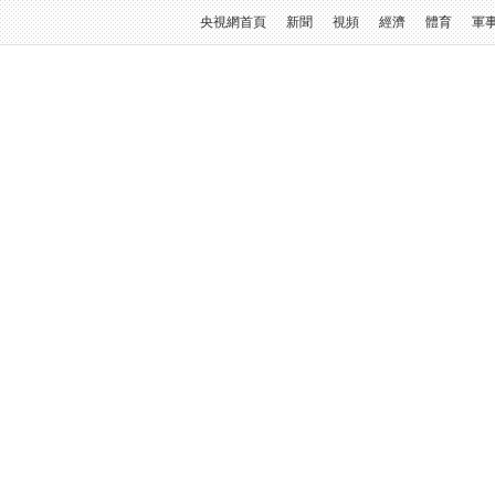
央視網首頁
新聞
視頻
經濟
體育
軍