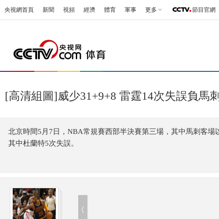
央視網首頁
新聞
視頻
經濟
體育
軍事
更多
節目官網
[高清組圖]威少31+9+8 雷霆14次失誤負馬刺
北京時間5月7日，NBA常規賽西部半決賽第三場，其中馬刺客場以1
其中杜蘭特5次失誤。