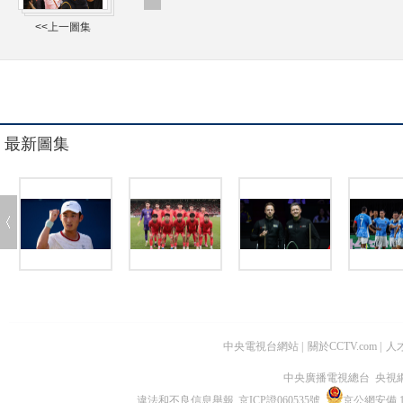
<<上一圖集
最新圖集
中央電視台網站
|
關於CCTV.com
|
人
中央廣播電視總台 央視
違法和不良信息舉報
京ICP證060535號
京公網安備 11