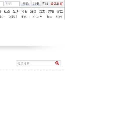
登錄
註冊
客服
設為首頁
城
社區
微博
博客
論壇
訪談
郵箱
游戲
畫片
公開課
播客
|
CCTV
頻道
欄目