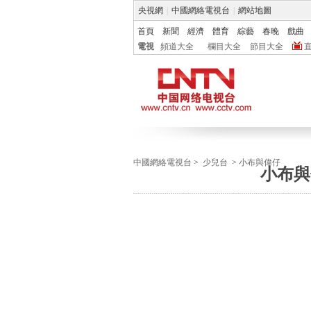
央視網
|
中國網絡電視台
|
網站地圖
首頁
新聞
經濟
體育
綜藝
春晚
戲曲
電視
頻道大全
欄目大全
節目大全
中國網絡電視台
>
少兒台
>
小布與偉仔
小布與偉