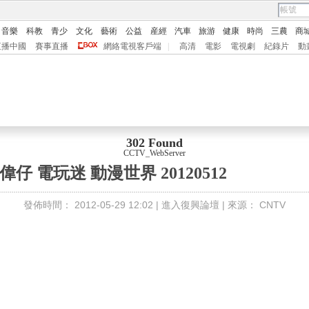
音樂
科教
青少
文化
藝術
公益
産經
汽車
旅游
健康
時尚
三農
商
直播中國
賽事直播
網絡電視客戶端
|
高清
電影
電視劇
紀錄片
動
302 Found
CCTV_WebServer
仔 電玩迷 動漫世界 20120512
發佈時間：
2012-05-29 12:02 |
進入復興論壇
| 來源：
CNTV