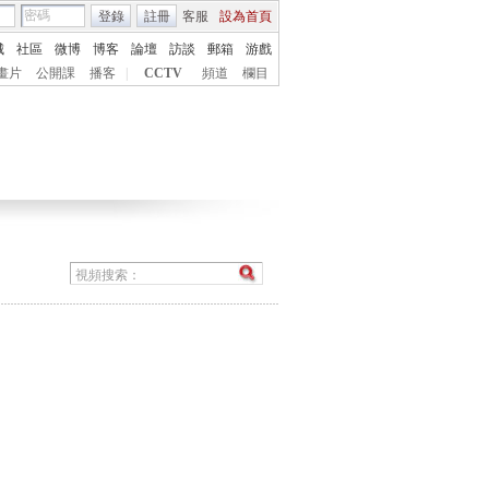
登錄
註冊
客服
設為首頁
城
社區
微博
博客
論壇
訪談
郵箱
游戲
畫片
公開課
播客
|
CCTV
頻道
欄目