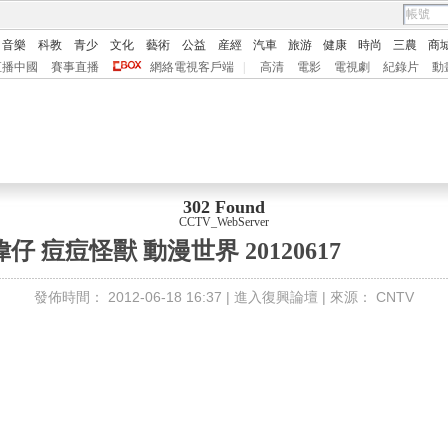
音樂
科教
青少
文化
藝術
公益
産經
汽車
旅游
健康
時尚
三農
商
直播中國
賽事直播
網絡電視客戶端
|
高清
電影
電視劇
紀錄片
動
302 Found
CCTV_WebServer
仔 痘痘怪獸 動漫世界 20120617
發佈時間：
2012-06-18 16:37 |
進入復興論壇
| 來源：
CNTV