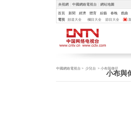
央視網
|
中國網絡電視台
|
網站地圖
首頁
新聞
經濟
體育
綜藝
春晚
戲曲
電視
頻道大全
欄目大全
節目大全
中國網絡電視台
>
少兒台
>
小布與偉仔
小布與偉