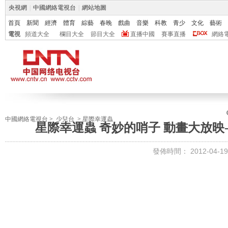
央視網
|
中國網絡電視台
|
網站地圖
首頁
新聞
經濟
體育
綜藝
春晚
戲曲
音樂
科教
青少
文化
藝術
電視
頻道大全
欄目大全
節目大全
直播中國
賽事直播
網絡
中國網絡電視台
>
少兒台
>
星際幸運蟲
星際幸運蟲 奇妙的哨子 動畫大放映-國
發佈時間：
2012-04-19