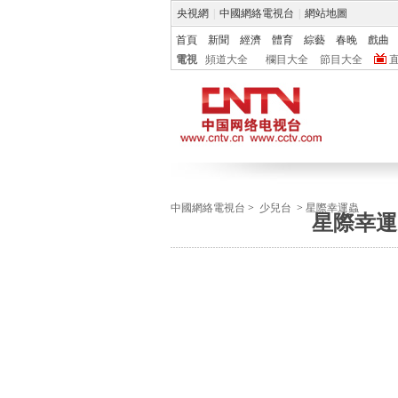
央視網
|
中國網絡電視台
|
網站地圖
首頁
新聞
經濟
體育
綜藝
春晚
戲曲
電視
頻道大全
欄目大全
節目大全
中國網絡電視台
>
少兒台
>
星際幸運蟲
星際幸運蟲