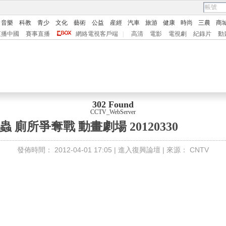
音樂
科教
青少
文化
藝術
公益
産經
汽車
旅游
健康
時尚
三農
商
直播中國
賽事直播
網絡電視客戶端
|
高清
電影
電視劇
紀錄片
動
302 Found
CCTV_WebServer
 廁所爭奪戰 動畫劇場 20120330
發佈時間：
2012-04-01 17:05 |
進入復興論壇
| 來源：
CNTV