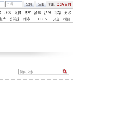
登錄
註冊
客服
設為首頁
城
社區
微博
博客
論壇
訪談
郵箱
游戲
畫片
公開課
播客
|
CCTV
頻道
欄目