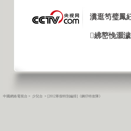
瀵逛笉璧鳳
紼嶅悗灝濊瘯
中國網絡電視台
>
少兒台
>
[2012寒假特別編排]《鋼仔特攻隊》