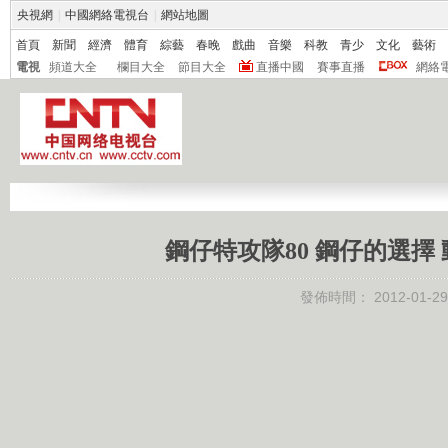
央視網
|
中國網絡電視台
|
網站地圖
首頁
新聞
經濟
體育
綜藝
春晚
戲曲
音樂
科教
青少
文化
藝術
電視
頻道大全
欄目大全
節目大全
直播中國
賽事直播
網絡
鋼仔特攻隊80 鋼仔的選擇 動
發佈時間：
2012-01-29