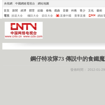
央視網
|
中國網絡電視台
|
網站地圖
首頁
新聞
經濟
體育
綜藝
春晚
戲曲
音樂
科教
青少
文化
藝術
電視
頻道大全
欄目大全
節目大全
直播中國
賽事直播
網絡
鋼仔特攻隊73 傳説中的食鐵魔島
發佈時間：
2012-01-29