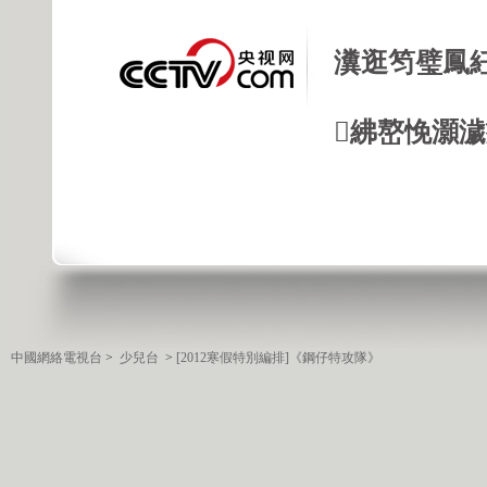
瀵逛笉璧鳳
紼嶅悗灝濊瘯
中國網絡電視台
>
少兒台
>
[2012寒假特別編排]《鋼仔特攻隊》