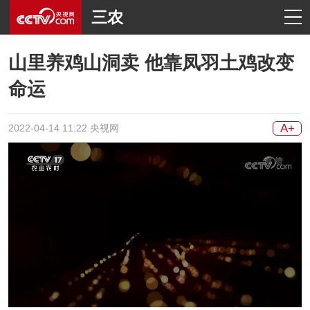
三农
山里养鸡山洞卖 他靠凤羽土鸡改变
命运
A+
2022-04-14 11:22 央视网