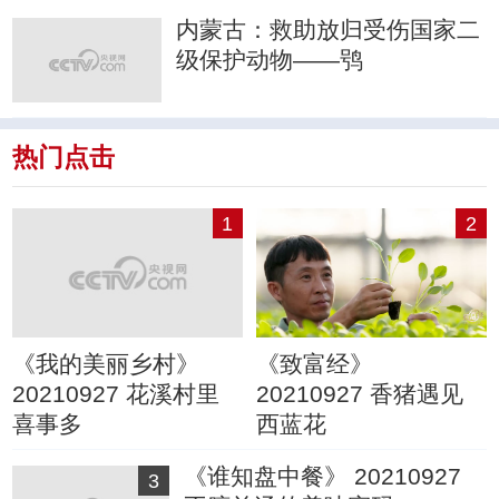
内蒙古：救助放归受伤国家二
级保护动物——鸮
热门点击
1
2
《我的美丽乡村》
《致富经》
20210927 花溪村里
20210927 香猪遇见
喜事多
西蓝花
《谁知盘中餐》 20210927
3