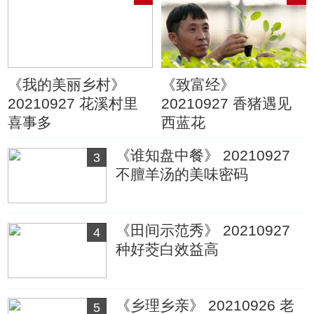
《我的美丽乡村》
《致富经》
20210927 花溪村里
20210927 香猪遇见
喜事多
西蓝花
《谁知盘中餐》 20210927
3
不膻羊汤的美味密码
《田间示范秀》 20210927
4
种好茭白效益高
《乡理乡亲》 20210926 老
5