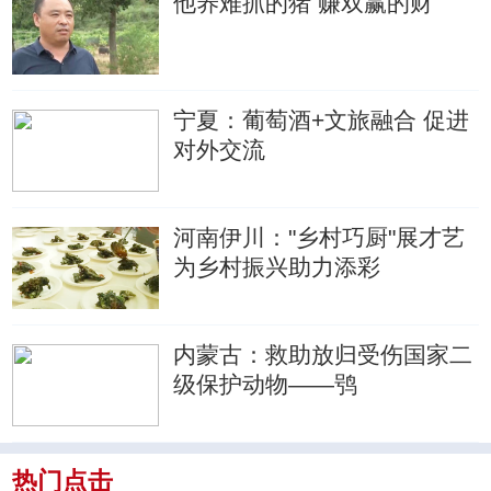
他养难抓的猪 赚双赢的财
宁夏：葡萄酒+文旅融合 促进
对外交流
河南伊川："乡村巧厨"展才艺
为乡村振兴助力添彩
内蒙古：救助放归受伤国家二
级保护动物——鸮
热门点击