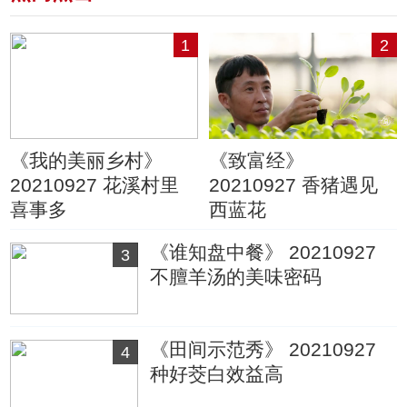
1
2
《我的美丽乡村》
《致富经》
20210927 花溪村里
20210927 香猪遇见
喜事多
西蓝花
《谁知盘中餐》 20210927
3
不膻羊汤的美味密码
《田间示范秀》 20210927
4
种好茭白效益高