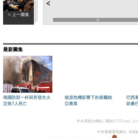
上一圖集
最新圖集
俄國防部一科研所發生火
能源危機影響下的塞爾維
巴西
災致7人死亡
亞農業
節桑
中央電視台網站
|
關於CCTV.com
|
人
中央廣播電視總台 央視