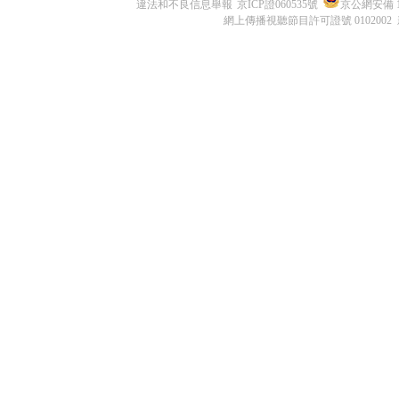
違法和不良信息舉報
京ICP證060535號
京公網安備 11
網上傳播視聽節目許可證號 0102002