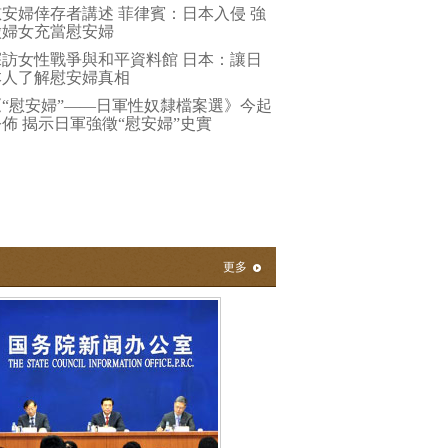
慰安婦倖存者講述 菲律賓：日本入侵 強
徵婦女充當慰安婦
探訪女性戰爭與和平資料館 日本：讓日
本人了解慰安婦真相
《“慰安婦”——日軍性奴隸檔案選》今起
公佈 揭示日軍強徵“慰安婦”史實
更多