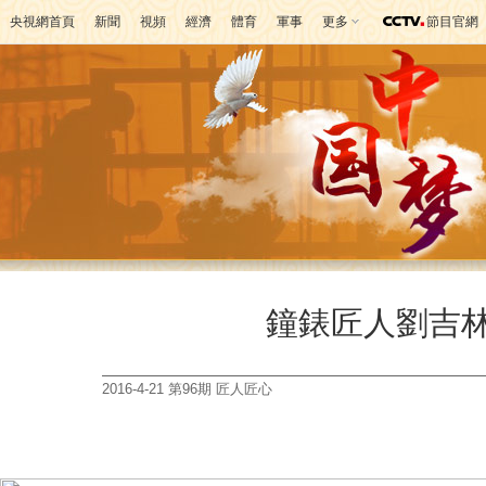
央視網首頁
新聞
視頻
經濟
體育
軍事
更多
節目官網
鐘錶匠人劉吉
2016-4-21 第96期 匠人匠心