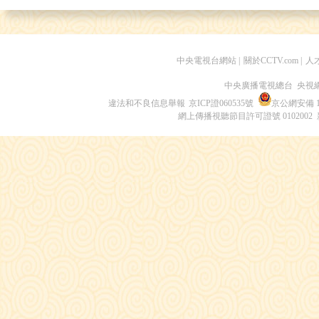
中央電視台網站
|
關於CCTV.com
|
人
中央廣播電視總台 央視
違法和不良信息舉報
京ICP證060535號
京公網安備 11
網上傳播視聽節目許可證號 0102002