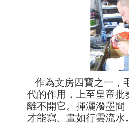
作為文房四寶之一，
代的作用，上至皇帝批
離不開它。揮灑潑墨間
才能寫、畫如行雲流水