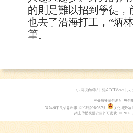
的則是難以招到學徒，
也去了沿海打工，“炳
筆。
中央電視台網站
|
關於CCTV.com
|
人
中央廣播電視總台 央視
違法和不良信息舉報
京ICP證060535號
京公網安備 11
網上傳播視聽節目許可證號 0102002