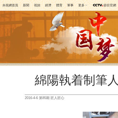
央視網首頁
新聞
視頻
經濟
體育
軍事
更多
節目官網
綿陽執着制筆
2016-4-6 第85期 匠人匠心