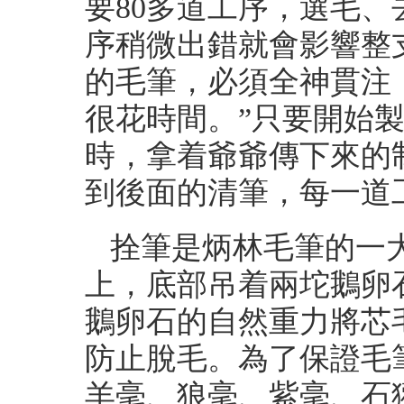
要80多道工序，選毛
序稍微出錯就會影響整
的毛筆，必須全神貫注
很花時間。”只要開始
時，拿着爺爺傳下來的
到後面的清筆，每一道
拴筆是炳林毛筆的一
上，底部吊着兩坨鵝卵
鵝卵石的自然重力將芯
防止脫毛。為了保證毛
羊毫、狼毫、紫毫、石