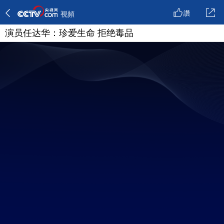
讚
視頻
演员任达华：珍爱生命 拒绝毒品