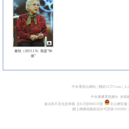
秦怡（2013.1.9）我是“90
後”
中央電視台網站
|
關於CCTV.com
|
人
中央廣播電視總台 央視
違法和不良信息舉報
京ICP證060535號
京公網安備 11
網上傳播視聽節目許可證號 0102002