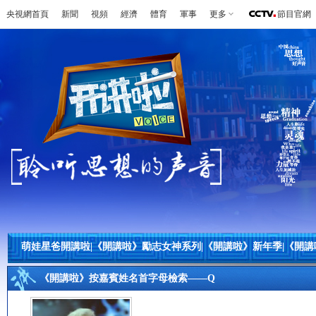
央視網首頁
新聞
視頻
經濟
體育
軍事
更多
節目官網
萌娃星爸開講啦
|
《開講啦》勵志女神系列
|
《開講啦》新年季
|
《開講
《開講啦》按嘉賓姓名首字母檢索——Q