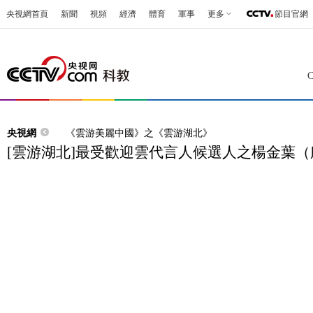
央視網首頁
新聞
視頻
經濟
體育
軍事
更多
節目官網
央視網
《雲游美麗中國》之《雲游湖北》
[雲游湖北]最受歡迎雲代言人候選人之楊金葉