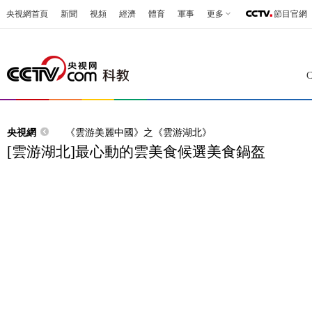
央視網首頁
新聞
視頻
經濟
體育
軍事
更多
節目官網
央視網
《雲游美麗中國》之《雲游湖北》
[雲游湖北]最心動的雲美食候選美食鍋盔