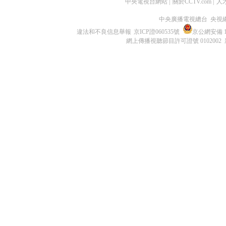
中央電視台網站
|
關於CCTV.com
|
人
中央廣播電視總台 央視
違法和不良信息舉報
京ICP證060535號
京公網安備 11
網上傳播視聽節目許可證號 0102002