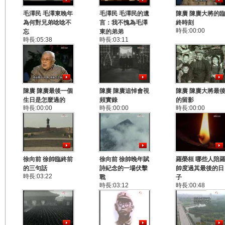
毛澤民 毛澤東晚年
毛澤民 毛澤民的遺
陳賡 陳賡大將的
為何對兄弟唸唸不
言：我不愧為毛澤
終時刻
時長:00:00
忘
東的弟弟
時長:05:38
時長:03:11
陳賡 陳賡最後一個
陳賡 陳賡追悼會視
陳賡 陳賡大將最
生日是怎麼過的
頻實錄
的留影
時長:00:00
時長:00:00
時長:00:00
徐向前 徐帥臨終前
徐向前 徐帥晚年賦
羅榮桓 哪些人陪
的三句話
詩紀念的一場伏擊
帥度過其最後的日
時長:03:22
戰
子
時長:03:12
時長:00:48