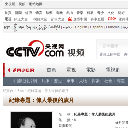
央視網
|
視頻
|
網站地圖
首頁
新聞
經濟
體育
綜藝
春晚
戲曲
音樂
科教
青少
文化
藝術
電視
頻道大全
欄目大全
節目大全
直播中國
賽事直播
網絡
舌尖上的中國
央
首頁
電視
電影
電視劇
中國紀錄片網
片庫
歷史
軍事
人物
探索
社會
專題
紀實台
>
人物
>
紀錄專題：偉人最後的歲月
紀錄專題：偉人最後的歲月
名 稱：
紀錄專題：偉人最後的歲月
集 數：8
好片需要
首播時間：