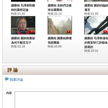
羅榮桓 毛澤東對羅
羅榮桓 老帥們怎樣
羅榮桓 羅帥的臨
帥的蓋棺定論
悼念羅榮桓
遺言
時長:01:40
時長:01:14
時長:01:05
羅榮桓 羅帥病重卻
羅榮桓 羅榮桓葬禮
羅榮桓 毛澤東僅
為何不願見兒子
視頻實錄
的兩首悼亡詩都為
時長:02:16
時長:05:00
誰寫的
時長:03:31
評 論
我要評論
內容