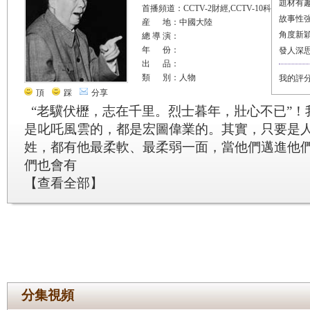
題材有
首播頻道：CCTV-2財經,CCTV-10科教
故事性
産 地：中國大陸
角度新
總 導 演：
年 份：
發人深
出 品：
類 別：人物
我的評
頂
踩
分享
“老驥伏櫪，志在千里。烈士暮年，壯心不已”！
是叱吒風雲的，都是宏圖偉業的。其實，只要是
姓，都有他最柔軟、最柔弱一面，當他們邁進他
們也會有
【
查看全部
】
分集視頻