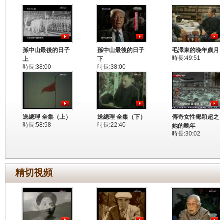
孫中山最後的日子
孫中山最後的日子
毛澤東的晚年歲月
時長:49:51
上
下
時長:38:00
時長:38:00
送總理 全集（上）
送總理 全集（下）
傳奇女性鄧穎超之
時長:58:58
時長:22:40
她的晚年
時長:30:02
精切視頻