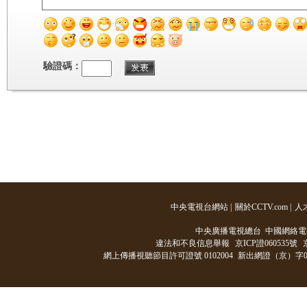
驗證碼：
中央電視台網站
|
關於CCTV.com
|
人
中央廣播電視總台 中國網絡電
違法和不良信息舉報
京ICP證060535號
網上傳播視聽節目許可證號 0102004
新出網證（京）字0