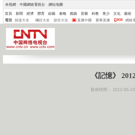
央視網
|
中國網絡電視台
|
網站地圖
首頁
新聞
經濟
體育
綜藝
春晚
戲曲
音樂
科教
青少
文化
藝術
電視
頻道大全
欄目大全
節目大全
直播中國
賽事直播
網絡
《記憶》 201
發佈時間：
2012-05-23