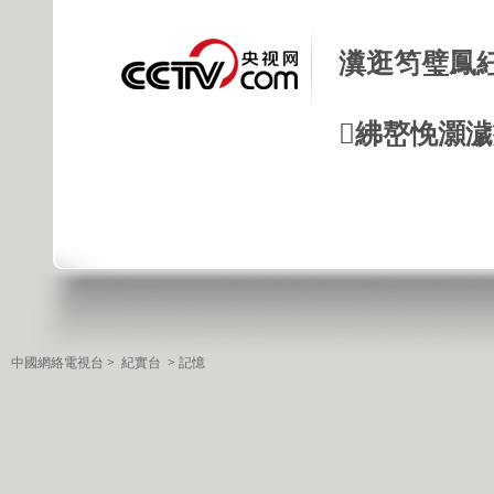
瀵逛笉璧鳳
紼嶅悗灝濊瘯
中國網絡電視台
>
紀實台
>
記憶