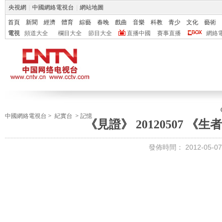
央視網
|
中國網絡電視台
|
網站地圖
首頁
新聞
經濟
體育
綜藝
春晚
戲曲
音樂
科教
青少
文化
藝術
電視
頻道大全
欄目大全
節目大全
直播中國
賽事直播
網絡
中國網絡電視台
>
紀實台
>
記憶
《見證》 20120507 
發佈時間：
2012-05-07