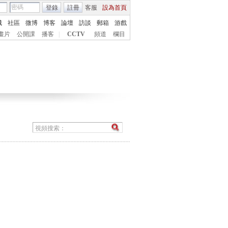
登錄
註冊
客服
設為首頁
城
社區
微博
博客
論壇
訪談
郵箱
游戲
畫片
公開課
播客
|
CCTV
頻道
欄目