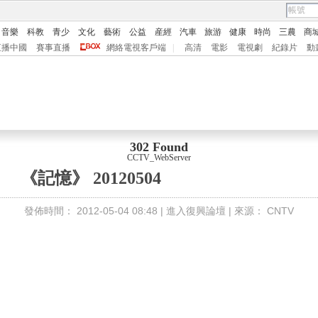
音樂
科教
青少
文化
藝術
公益
産經
汽車
旅游
健康
時尚
三農
商
直播中國
賽事直播
網絡電視客戶端
|
高清
電影
電視劇
紀錄片
動
302 Found
CCTV_WebServer
《記憶》 20120504
發佈時間：
2012-05-04 08:48 |
進入復興論壇
| 來源：
CNTV