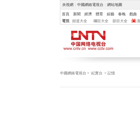
央視網
|
中國網絡電視台
|
網站地圖
首頁
新聞
經濟
體育
綜藝
春晚
戲曲
電視
頻道大全
欄目大全
節目大全
中國網絡電視台
>
紀實台
>
記憶