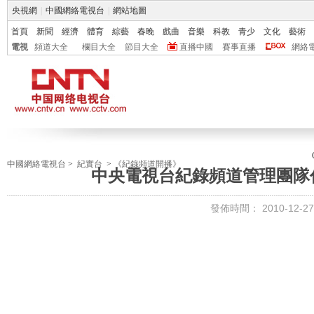
央視網
|
中國網絡電視台
|
網站地圖
首頁
新聞
經濟
體育
綜藝
春晚
戲曲
音樂
科教
青少
文化
藝術
電視
頻道大全
欄目大全
節目大全
直播中國
賽事直播
網絡
中國網絡電視台
>
紀實台
>
《紀錄頻道開播》
中央電視台紀錄頻道管理團隊
發佈時間：
2010-12-27