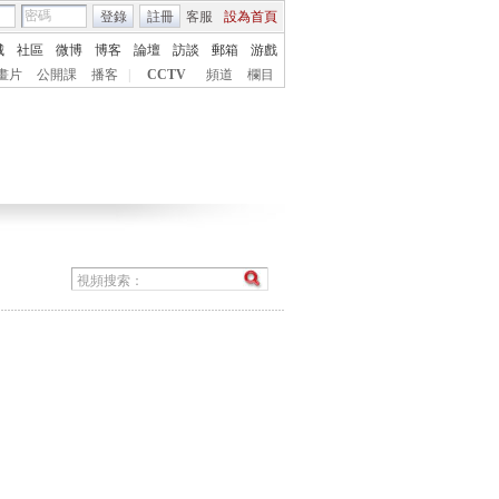
登錄
註冊
客服
設為首頁
城
社區
微博
博客
論壇
訪談
郵箱
游戲
畫片
公開課
播客
|
CCTV
頻道
欄目