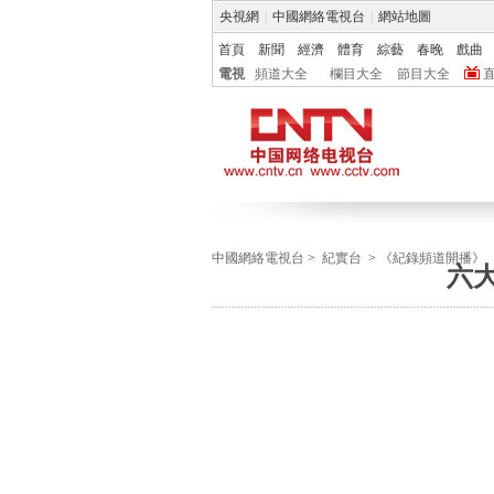
央視網
|
中國網絡電視台
|
網站地圖
首頁
新聞
經濟
體育
綜藝
春晚
戲曲
電視
頻道大全
欄目大全
節目大全
中國網絡電視台
>
紀實台
>
《紀錄頻道開播》
六