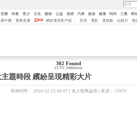
音樂
科教
青少
文化
藝術
公益
産經
汽車
旅游
健康
時尚
三農
商
直播中國
賽事直播
網絡電視客戶端
|
高清
電影
電視劇
紀錄片
動
302 Found
CCTV_WebServer
大主題時段 繽紛呈現精彩大片
發佈時間：
2010-12-22 00:07 |
進入復興論壇
| 來源：
CNTV