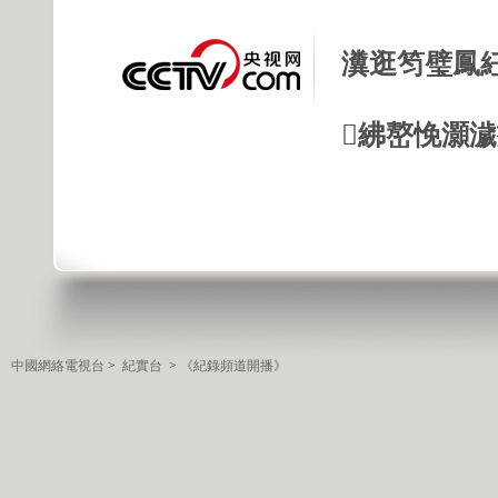
瀵逛笉璧鳳
紼嶅悗灝濊瘯
中國網絡電視台
>
紀實台
>
《紀錄頻道開播》