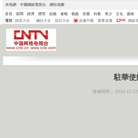
央視網
|
中國網絡電視台
|
網站地圖
首頁
新聞
經濟
體育
綜藝
春晚
戲曲
音樂
科教
青少
文化
藝術
電視
頻道大全
欄目大全
節目大全
直播中國
賽事直播
網絡
駐華使
發佈時間：
2010-12-22