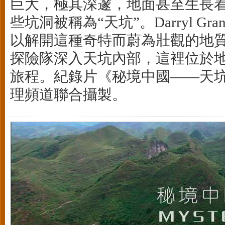
巨大，極其深邃，地面甚至生長
些坑洞被稱為“天坑”。Darryl 
以解開這種奇特而蔚為壯觀的地
探險隊深入天坑內部，這裡位於
旅程。紀錄片《秘境中國——天
理頻道聯合攝製。
花絮5：尋找銀蟻與流動的沙丘