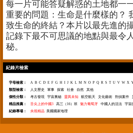
每一片可能答疑解惑的土地都一
重要的問題：生命是什麼樣的？ 
致生命的終結？本片以最先進的
記錄下最不可思議的地點與最令
秘。
紀錄片檢索
字母檢索：
A
B
C
D
E
F
G
H
I
J
K
L
M
N
O
P
Q
R
S
T
U
V
W
X
類型檢索：
人文歷史
軍事
探索
社會
自然
其他
個性分類：
考古發現
宇宙奧秘
靈異未知
航空航天
文化藝術
刑偵案件
精品推薦：
舌尖上的中國3
高三（16）班
魅力葡萄牙
中國人的活法
宇宙
紀錄專場：
央視精品
美國國家地理