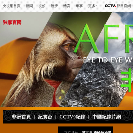
央視網首頁
新聞
視頻
經濟
體育
軍事
更多
節目官網
非洲首頁
|
紀實台
|
CCTV9紀錄
|
中國紀錄片網
正在播放：
第五集 撒哈拉沙漠