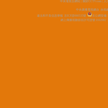
中央電視台網站
|
關於CCTV.com
|
人
中央廣播電視總台 央視
違法和不良信息舉報
京ICP證060535號
京公網安備 11
網上傳播視聽節目許可證號 0102002