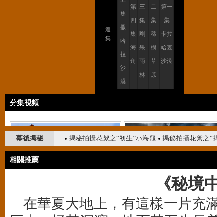
五
第
三
二
第一
集
四
集
集
集
撒
選
集
剛
稀
卡拉
集
哈
海
果
樹
哈裏
拉
角
雨
草
沙漠
沙
林
原
漠
分集視頻
幕後揭秘
揭秘拍攝花絮之“初生”小海龜
揭秘拍攝花絮之“
相關推薦
《秘境
在華夏大地上，有這樣一片充滿
花絮1：兩隻長頸鹿戰鬥的精彩畫面
花絮2：東非惡劣的生存環境