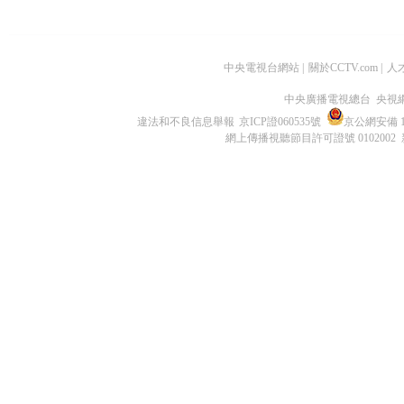
中央電視台網站
|
關於CCTV.com
|
人
中央廣播電視總台 央視
違法和不良信息舉報
京ICP證060535號
京公網安備 11
網上傳播視聽節目許可證號 0102002